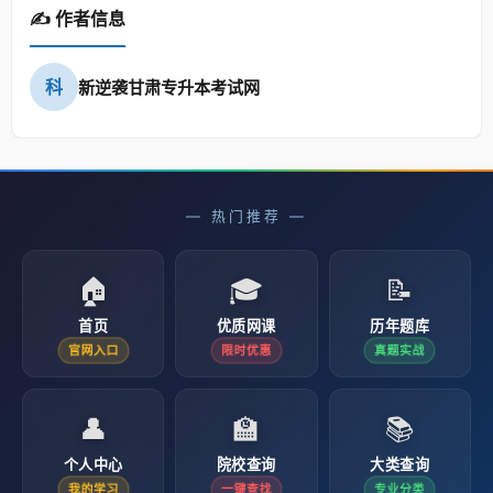
✍️ 作者信息
科
新逆袭甘肃专升本考试网
— 热门推荐 —
🏠
🎓
📝
首页
优质网课
历年题库
官网入口
限时优惠
真题实战
👤
🏫
📚
个人中心
院校查询
大类查询
我的学习
一键查找
专业分类