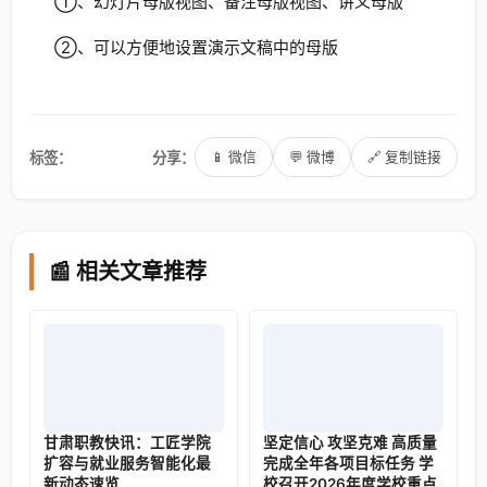
①、幻灯片母版视图、备注母版视图、讲义母版
②、可以方便地设置演示文稿中的母版
标签：
分享：
📱 微信
💬 微博
🔗 复制链接
📰 相关文章推荐
甘肃职教快讯：工匠学院
坚定信心 攻坚克难 高质量
扩容与就业服务智能化最
完成全年各项目标任务 学
新动态速览
校召开2026年度学校重点