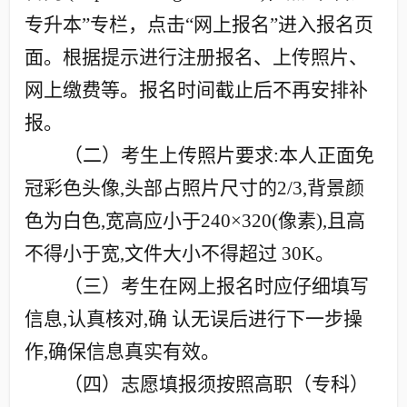
专升本”专栏，点击“网上报名”进入报名页
面。根据提示进行注册报名、上传照片、
网上缴费等。报名时间截止后不再安排补
报。
（二）考生上传照片要求
:
本人正面免
冠彩色头像
,
头部占照片尺寸的
2/3,
背景颜
色为白色
,
宽高应小于
240×320(
像素
),
且高
不得小于宽
,
文件大小不得超过
30K
。
（三）考生在网上报名时应仔细填写
信息
,
认真核对
,
确 认无误后进行下一步操
作
,
确保信息真实有效。
（四）志愿填报须按照高职（专科）