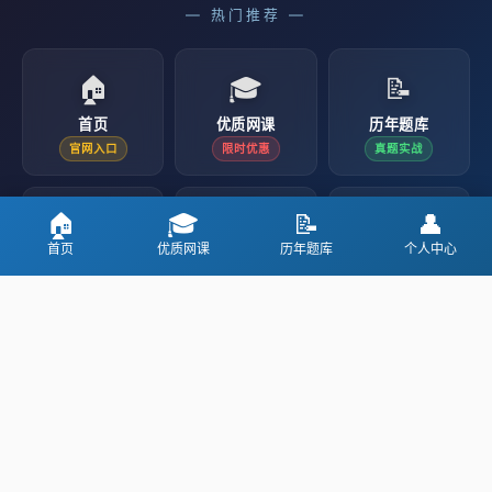
— 热门推荐 —
🏠
🎓
📝
首页
优质网课
历年题库
官网入口
限时优惠
真题实战
🏠
🎓
📝
👤
👤
🏫
📚
首页
优质网课
历年题库
个人中心
个人中心
院校查询
大类查询
我的学习
一键查找
专业分类
Copyright © 2026
新逆袭·甘肃专升本考试网/甘肃专升本网
24649.CN gszsbksw.COM All Rights Reserved
本站旨在为广大甘肃专升本考生提供报考指导服务，网站信息仅供学习
交流使用，非政府官方网站，官方信息以各院校招办发布为准
客服热线：19312927049 邮箱：www24649cn@163.com