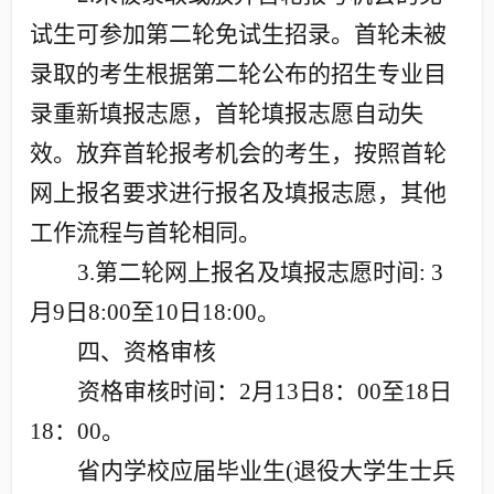
试生可参加第二轮免试生招录。首轮未被
录取的考生根据第二轮公布的招生专业目
录重新填报志愿，首轮填报志愿自动失
效。放弃首轮报考机会的考生，按照首轮
网上报名要求进行报名及填报志愿，其他
工作流程与首轮相同。
3.
第二轮网上报名及填报志愿时间
: 3
月
9
日
8:00
至
10
日
18:00
。
四、资格审核
资格审核时间：
2
月
13
日
8
：
00
至
18
日
18
：
00
。
省内学校应届毕业生
(
退役大学生士兵