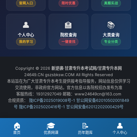
官网入口
限时优惠
真题实战
👤
🏫
📚
个人中心
院校查询
大类查询
我的学习
一键查找
专业分类
Copyright © 2026
新逆袭·甘肃专升本考试网/甘肃专升本网
24649.CN gszsbksw.COM All Rights Reserved
本站旨在为广大甘肃专升本考生提供报考指导服务，网站信息仅供学习
交流使用，非政府官方网站，官方信息以各院校招办发布为准
客服热线：19312927049 邮箱：www24649cn@163.com
合规资质：
陇ICP备2025019008号-1
甘公网安备62010502001849
号
陇ICP备2025020416号-1
甘公网安备62012202000429号
🏠
🎓
📝
👤
首页
优质网课
历年题库
个人中心