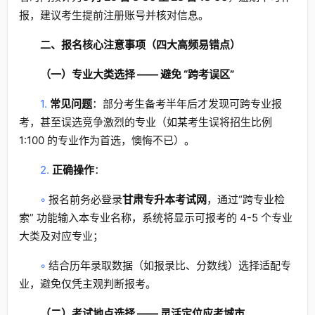
报，建议考生提前注册账号并核对信息。
二、报名核心注意事项（四大高频易错点）
（一）专业大类选择 —— 避免 “跨考误区”
1.
常见问题
：部分考生备考半年后才发现可跨专业报
考，甚至误选竞争激烈的专业（如某考生误将招生比例
1:100 的专业作为首选，懊悔不已）。
2.
正确操作
：
◦
报名前务必登录
甘肃专升本考试网
，通过“跨专业检
索” 功能输入本专业名称，系统将显示可报考的 4-5 个专业
大类及对应专业；
◦
结合历年录取数据（如报录比、分数线）选择适配专
业，避免仅凭主观判断报考。
（二）考试地点选择 —— 灵活定位应考城市