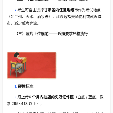
•
考生可自主选择
甘肃省内任意地级市
作为考试地点
（如兰州、天水、酒泉等），建议选择交通便利或就近城
市，减少赶考奔波。
（三）照片上传规范 —— 近照要求严格执行
1.
硬性标准
：
◦
须上传
6 个月内拍摄的免冠证件照
（白底 / 蓝底，像
素 295×413 以上）；