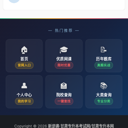
— 热门推荐 —
🏠
🎓
📝
首页
优质网课
历年题库
官网入口
限时优惠
真题实战
👤
🏫
📚
个人中心
院校查询
大类查询
我的学习
一键查找
专业分类
Copyright © 2026
新逆袭·甘肃专升本考试网/甘肃专升本网