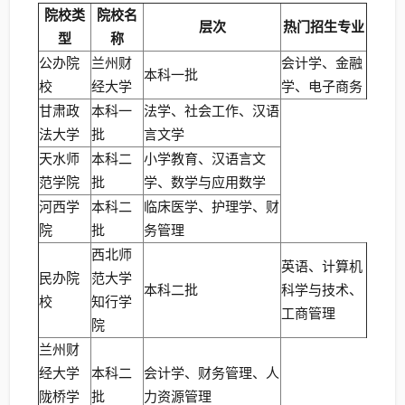
院校类
院校名
层次
热门招生专业
型
称
公办院
兰州财
会计学、金融
本科一批
校
经大学
学、电子商务
甘肃政
本科一
法学、社会工作、汉语
法大学
批
言文学
天水师
本科二
小学教育、汉语言文
范学院
批
学、数学与应用数学
河西学
本科二
临床医学、护理学、财
院
批
务管理
西北师
英语、计算机
民办院
范大学
本科二批
科学与技术、
校
知行学
工商管理
院
兰州财
经大学
本科二
会计学、财务管理、人
陇桥学
批
力资源管理