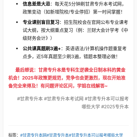
信息差是大忌
：每天花5分钟刷甘肃专升本考试网，
政策变动（如新增院校/专业停招）第一时间掌握！
专业课别盲目复习
：招生院校会在官网公布专业课考
试大纲，按大纲重点复习（例：兰财大会计学考《中
级财务会计》）
公共课真题刷3遍+
：英语语法/计算机操作题重复考
点多，近5年真题至少刷3遍，错题本整理必做！
最后想说：甘肃专升本是专科生逆袭全日制本科的黄金
机会！2025年政策更规范，竞争也会更激烈，现在开始准
备完全来得及！有问题评论区问，学姐在线解答~
#甘肃专升本 #甘肃专升本考试网 #甘肃专升本可以报考
哪些大学 #2025专升本
标签：
#甘肃专升本网
#甘肃专升本
#甘肃专升本可以报考哪些大学