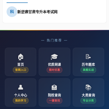
科
新逆袭甘肃专升本考试网
— 热门推荐 —
🏠
🎓
📝
首页
优质网课
历年题库
官网入口
限时优惠
真题实战
👤
🏫
📚
个人中心
院校查询
大类查询
我的学习
一键查找
专业分类