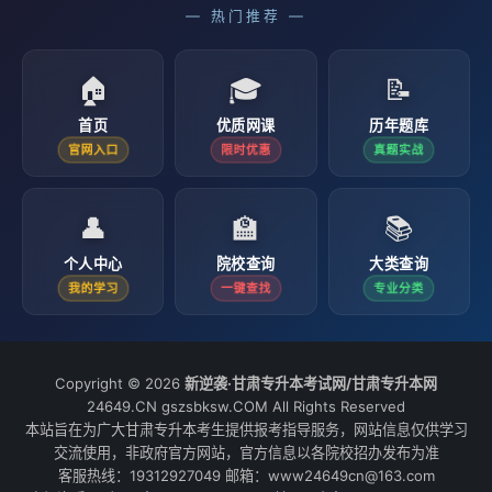
— 热门推荐 —
🏠
🎓
📝
首页
优质网课
历年题库
官网入口
限时优惠
真题实战
👤
🏫
📚
个人中心
院校查询
大类查询
我的学习
一键查找
专业分类
Copyright © 2026
新逆袭·甘肃专升本考试网/甘肃专升本网
24649.CN gszsbksw.COM All Rights Reserved
本站旨在为广大甘肃专升本考生提供报考指导服务，网站信息仅供学习
交流使用，非政府官方网站，官方信息以各院校招办发布为准
客服热线：19312927049 邮箱：www24649cn@163.com