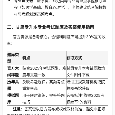
专业课突破
：医学类、师范类等专业需重点掌握核心课
程（如医学基础、教育心理学），老师建议结合院校教
材与考纲划定高频考点。
二、甘肃专升本专业考试题库及答案使用指南
官方资源是备考核心，合理利用题库可提升30%复习效
率：
题库类
特点
获取方式
型
官方大
贴合2025年考试题型，难
甘肃专升本考试网政策
纲样题
度与真题一致
文件附件下载
历年真
反映命题规律，高频考点
通过正规教辅机构或院
题
重复率高
校图书馆获取
模拟题
用于限时训练，提升答题
选择标注“依据2025考
库
技巧
纲编写”的资料
注意
：答案需以官方发布或权威教材为准，避免非正规