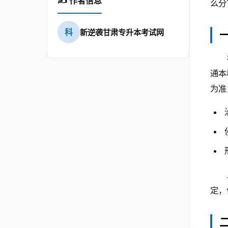
✍️ 作者信息
么分
科
新逆袭甘肃专升本考试网
通本
为准
定，