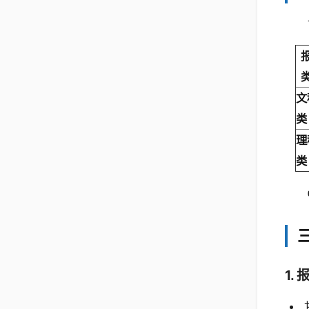
文
类
理
类
1.