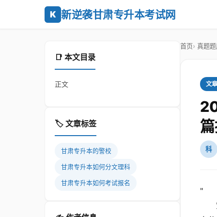
新逆袭甘肃专升本考试网
K
首页
真题题
📑 本文目录
正文
文
2
篇
🏷️ 文章标签
科
甘肃专升本的警校
甘肃专升本如何分文理科
甘肃专升本如何考试报名
"