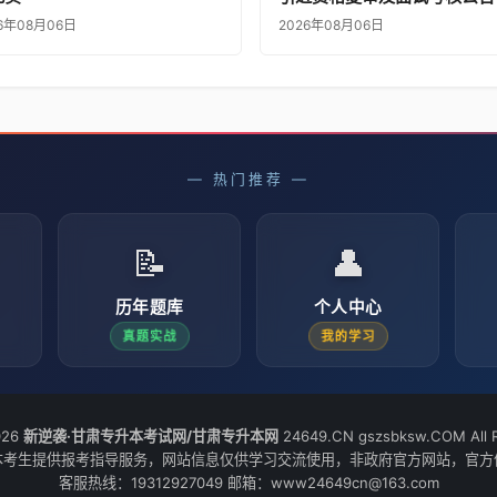
6年08月06日
2026年08月06日
— 热门推荐 —
📝
👤
历年题库
个人中心
真题实战
我的学习
026
新逆袭·甘肃专升本考试网/甘肃专升本网
24649.CN gszsbksw.COM All R
本考生提供报考指导服务，网站信息仅供学习交流使用，非政府官方网站，官方
客服热线：19312927049 邮箱：www24649cn@163.com