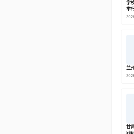
学
举
202
兰
202
甘
践