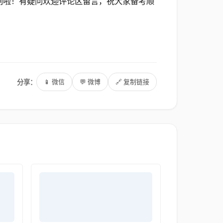
划啦！有疑问欢迎评论区留言，祝大家备考顺
分享：
📱 微信
💬 微博
🔗 复制链接