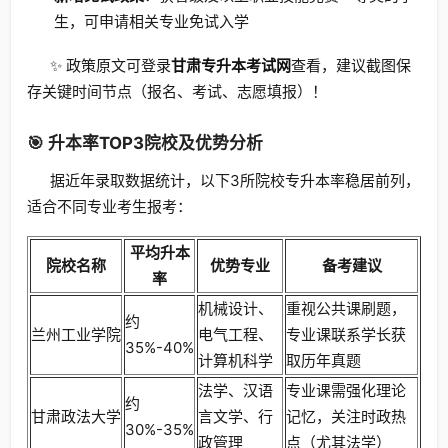
生，可申请相关专业免试入学
✨ 政策原文可登录
甘肃专升本考试网
查看，建议截图保
存关键时间节点（报名、考试、志愿填报）！
🎯 升本率TOP3院校及优势分析
据近年录取数据统计，以下3所院校专升本率稳居前列，
适合不同专业考生报考：
平均升本
院校名称
优势专业
备考建议
率
机械设计、
重视公共课刷题，
约
兰州工业学院
电气工程、
专业课联系学长获
35%-40%
计算机科学
取历年真题
法学、汉语
专业课需强化理论
约
甘肃政法大学
言文学、行
记忆，关注时政热
30%-35%
政管理
点（尤其法学）