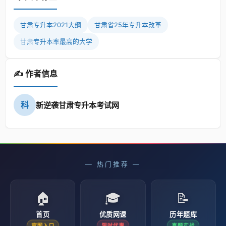
甘肃专升本2021大纲
甘肃省25年专升本改革
甘肃专升本率最高的大学
✍️ 作者信息
科
新逆袭甘肃专升本考试网
— 热门推荐 —
🏠
🎓
📝
首页
优质网课
历年题库
官网入口
限时优惠
真题实战