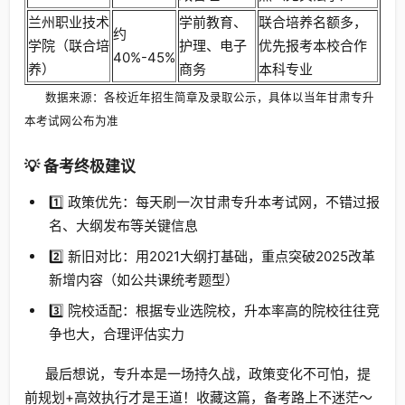
兰州职业技术
学前教育、
联合培养名额多，
约
学院（联合培
护理、电子
优先报考本校合作
40%-45%
养）
商务
本科专业
数据来源：各校近年招生简章及录取公示，具体以当年甘肃专升
本考试网公布为准
💡 备考终极建议
1️⃣ 政策优先：每天刷一次甘肃专升本考试网，不错过报
名、大纲发布等关键信息
2️⃣ 新旧对比：用2021大纲打基础，重点突破2025改革
新增内容（如公共课统考题型）
3️⃣ 院校适配：根据专业选院校，升本率高的院校往往竞
争也大，合理评估实力
最后想说，专升本是一场持久战，政策变化不可怕，提
前规划+高效执行才是王道！收藏这篇，备考路上不迷茫～