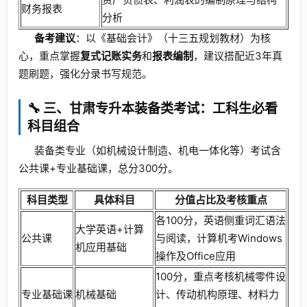
财务报表
分析
备考建议
：以《基础会计》（十三五规划教材）为核
心，重点掌握
复式记账实务
和
报表编制
，建议搭配近3年真
题刷题，强化分录书写规范。
🔧 三、甘肃专升本装备类考试：工科生必看
科目组合
装备类专业（如机械设计制造、机电一体化等）考试含
公共课+专业基础课，总分300分。
科目类型
具体科目
分值占比及考核重点
各100分，英语侧重词汇语法
大学英语+计算
公共课
与阅读，计算机考Windows
机应用基础
操作及Office应用
100分，重点考核机械零件设
专业基础课
机械基础
计、传动机构原理、材料力