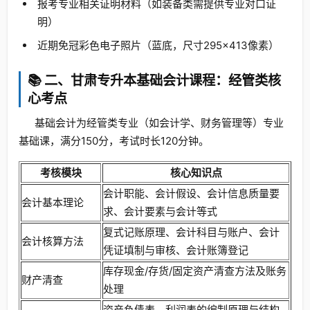
报考专业相关证明材料（如装备类需提供专业对口证
明）
近期免冠彩色电子照片（蓝底，尺寸295×413像素）
📚 二、甘肃专升本基础会计课程：经管类核
心考点
基础会计为经管类专业（如会计学、财务管理等）专业
基础课，满分150分，考试时长120分钟。
考核模块
核心知识点
会计职能、会计假设、会计信息质量要
会计基本理论
求、会计要素与会计等式
复式记账原理、会计科目与账户、会计
会计核算方法
凭证填制与审核、会计账簿登记
库存现金/存货/固定资产清查方法及账务
财产清查
处理
资产负债表、利润表的编制原理与结构