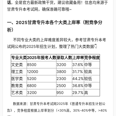
话
，全是官方最新政策干货，建议收藏备用！信息均来源于
甘肃专升本考试网，确保准确可靠哦~
一、2025甘肃专升本各个大类上岸率（附竞争分
析）
不同专业大类的上岸难度差异较大，参考甘肃专升本考
试网公布的2025年招生计划，整理了热门大类数据👇
专业大类
2025年报考人数
录取人数
上岸率
竞争程度
文史类
8500
3200
37.6%
中等
理工类
12000
3800
31.7%
较高
医学类
5200
2300
44.2%
较低
教育类
6800
2500
36.8%
中等
艺术类
3200
950
29.7%
高
数据来源：甘肃专升本考试网2025年《普通专升本招生计划公
告》，竞争程度根据上岸率划分（<30%高，30%-40%中等，>40%