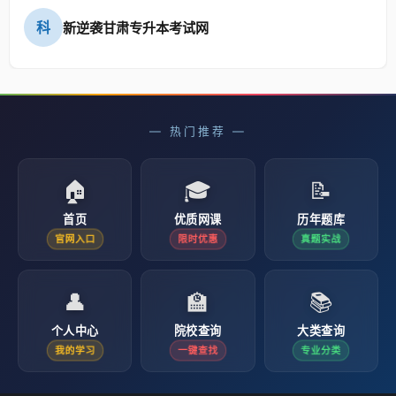
科
新逆袭甘肃专升本考试网
— 热门推荐 —
🏠
🎓
📝
首页
优质网课
历年题库
官网入口
限时优惠
真题实战
👤
🏫
📚
个人中心
院校查询
大类查询
我的学习
一键查找
专业分类