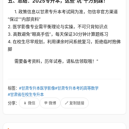
五、总结：2025专升本，这些“坑”千万别踩！
1. 政策信息以甘肃专升本考试网为准，勿信非官方渠道
“保过”“内部资料”
2. 医学影像专业需平衡理论与实操，不可只背知识点
3. 高数避免“眼高手低”，每天保证30分钟计算题练习
4. 在校生尽早规划，利用课余时间系统复习，拒绝临时抱佛
脚
需要备考资料，历年试卷，请私信领取哦！"
标签：
#甘肃专升本医学影像
#甘肃专升本考的高等数学
#甘肃省在校生专升本
分享：
📱 微信
💬 微博
🔗 复制链接