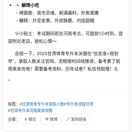
🍡
解馋小吃
- 烤面筋：夜市灵魂，刷满酱料，外焦里嫩
- 糖糕：炸至金黄，外皮酥脆，内馅甜糯
💡小贴士：考试期间若在河南考点，可提前1小时到，尝
尝附近老店，放松心情～
总结一下，2025甘肃体育专升本关键在“信息准+规划
早”，录取人数关注官网，流程按时间线推进，备考累了就
用美食充电！需要备考资料、历年试卷？私信领取哦！💪
"
标签：
#甘肃体育专升本录取人数
#专升本流程甘肃
#甘肃专升本河南美食攻略
分享：
📱 微信
💬 微博
🔗 复制链接