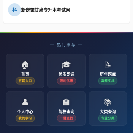
科
新逆袭甘肃专升本考试网
— 热门推荐 —
🏠
🎓
📝
首页
优质网课
历年题库
官网入口
限时优惠
真题实战
👤
🏫
📚
个人中心
院校查询
大类查询
我的学习
一键查找
专业分类