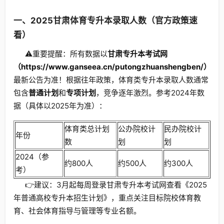
一、2025甘肃体育专升本录取人数（官方政策速
看）
⚠️重要提醒：所有数据以
甘肃专升本考试网
（https://www.ganseea.cn/putongzhuanshengben/）
最新公告为准！根据往年政策，体育类专升本录取人数通常
包含
普通计划
和
专项计划
，竞争逐年激烈。参考2024年数
据（具体以2025年为准）：
体育类总计划
公办院校计
民办院校计
年份
数
划
划
2024（参
约800人
约500人
约300人
考）
👉建议：3月起每周登录甘肃专升本考试网查看《2025
年普通高校专升本招生计划》，重点关注目标院校体育教
育、社会体育指导与管理等专业名额。