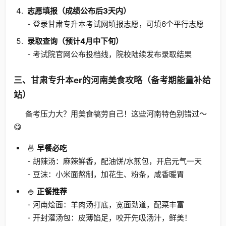
志愿填报（成绩公布后3天内）
- 登录甘肃专升本考试网填报志愿，可填6个平行志愿
录取查询（预计4月中下旬）
- 考试院官网公布投档线，院校陆续发布录取结果
三、甘肃专升本er的河南美食攻略（备考期能量补给
站）
备考压力大？用美食犒劳自己！这些河南特色别错过～
😋
🍜
早餐必吃
- 胡辣汤：麻辣鲜香，配油饼/水煎包，开启元气一天
- 豆沫：小米面熬制，加花生、粉条，咸香暖胃
🍚
正餐推荐
- 河南烩面：羊肉汤打底，宽面劲道，配菜丰富
- 开封灌汤包：皮薄馅足，咬开先吸汤汁，鲜美！