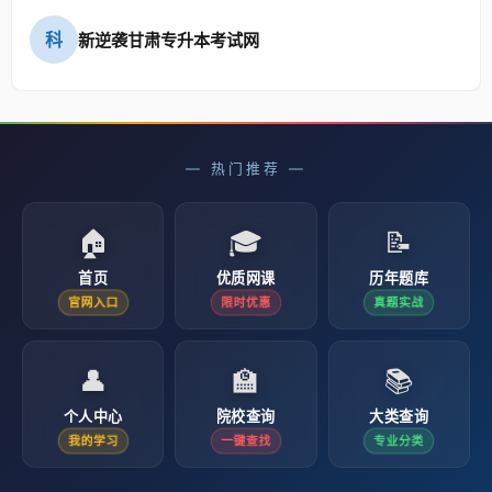
科
新逆袭甘肃专升本考试网
— 热门推荐 —
🏠
🎓
📝
首页
优质网课
历年题库
官网入口
限时优惠
真题实战
👤
🏫
📚
个人中心
院校查询
大类查询
我的学习
一键查找
专业分类