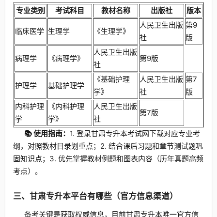
专业类别
考试科目
教材名称
出版社
版本
人民卫生出版
第9
临床医学
生理学
《生理学》
社
版
人民卫生出版
病理学
《病理学》
第9版
社
《基础护理
人民卫生出版
第7
护理学
基础护理学
学》
社
版
内科护理
《内科护理
人民卫生出版
第7版
学
学》
社
📚 使用指南：
1. 登录甘肃专升本考试网下载对应专业考
纲，对照教材目录划重点；2. 结合课后习题和章节测试题巩
固知识点；3. 优先掌握教材例题和图表内容（历年真题高频
考点）。
三、甘肃专升本平台有哪些（官方信息渠道）
备考关键是获取权威信息，目前甘肃专升本唯一官方信