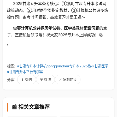
2025甘肃专升本备考核心：①紧盯甘肃专升本考试网
政策动态，②用对医学类指定教材，③计算机公共课多练
操作题！备考时间紧张，高效复习才是王道～
需要
计算机公共课历年试卷、医学类教材配套习题
的宝
子，直接私信领取哦！祝大家2025专升本上岸成功！🚀
"
标签：
#甘肃专升本计算机gonggongke
#专升本2025教材甘肃医学
#甘肃专升本平台有哪些
分享：
📱 微信
💬 微博
🔗 复制链接
📰 相关文章推荐