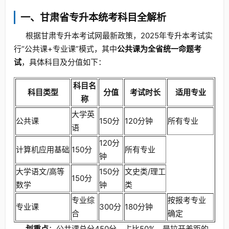
一、甘肃省专升本统考科目全解析
根据甘肃专升本考试网最新政策，2025年专升本考试实
行“公共课+专业课”模式，其中
公共课为全省统一命题考
试
，具体科目及分值如下：
科目名
科目类型
分值
考试时长
适用专业
称
大学英
公共课
150分
120分钟
所有专业
语
120分
计算机应用基础
150分
所有专业
钟
大学语文/高等
150分
文史类/理工
150分
数学
钟
类
专业综
按报考专业
专业课
300分
180分钟
合
确定
划重点
：公共课总分450分，占比50%，是拉开差距的