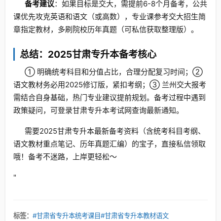
备考建议
：如果目标是交大，需提前6-8个月备考，公共
课优先攻克英语和语文（或高数），专业课参考交大招生简
章指定教材，多刷院校历年真题（可私信获取整理版）。
总结：2025甘肃专升本备考核心
① 明确统考科目和分值占比，合理分配复习时间；②
语文教材务必用2025修订版，紧扣考纲；③ 兰州交大报考
需结合自身基础，热门专业建议提前规划。备考过程中遇到
政策疑问，可登录甘肃专升本考试网查询最新通知。
需要2025甘肃专升本最新备考资料（含统考科目考纲、
语文教材重点笔记、历年真题汇编）的宝子，直接私信领取
哦！备考不迷路，上岸更轻松～
"
标签：
#甘肃省专升本统考课目
#甘肃省专升本教材语文