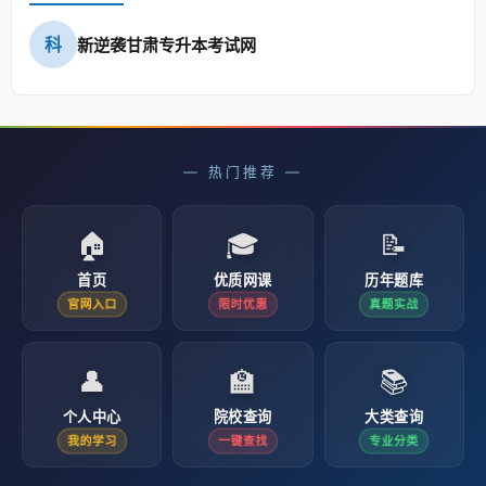
科
新逆袭甘肃专升本考试网
— 热门推荐 —
🏠
🎓
📝
首页
优质网课
历年题库
官网入口
限时优惠
真题实战
👤
🏫
📚
个人中心
院校查询
大类查询
我的学习
一键查找
专业分类