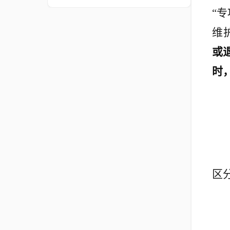
“
维
或
时
区