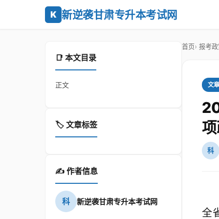
新逆袭甘肃专升本考试网
K
首页
报考政
📑 本文目录
正文
文
2
项
🏷️ 文章标签
科
✍️ 作者信息
科
新逆袭甘肃专升本考试网
全