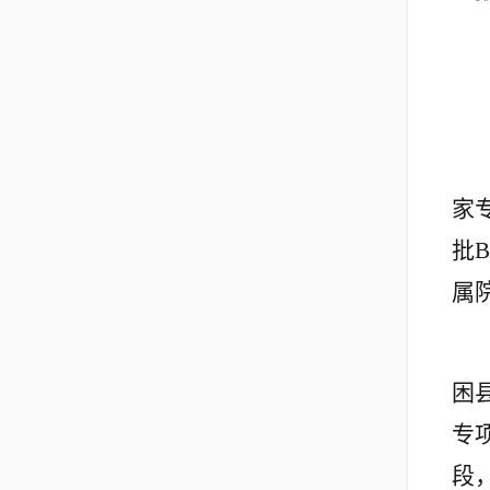
家
批
属
困
专
段