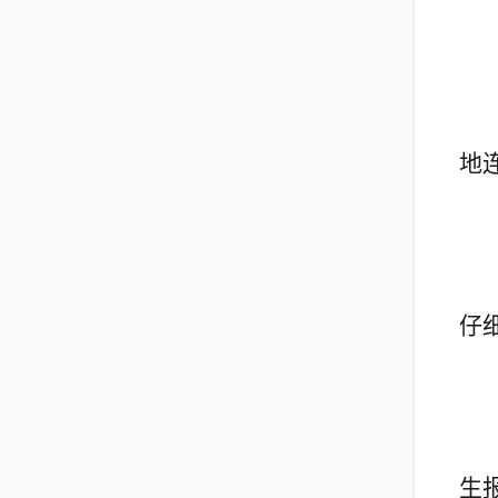
地
仔
生