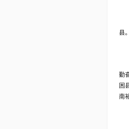
县
勤
困
南