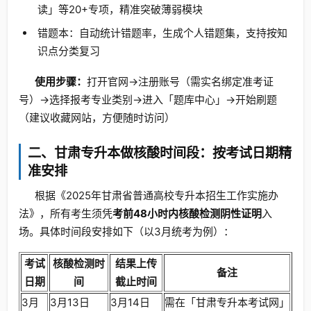
读」等20+专项，精准突破薄弱模块
错题本：自动统计错题率，生成个人错题集，支持按知
识点分类复习
使用步骤：
打开官网→注册账号（需实名绑定准考证
号）→选择报考专业类别→进入「题库中心」→开始刷题
（建议收藏网站，方便随时访问）
二、甘肃专升本做核酸时间段：按考试日期精
准安排
根据《2025年甘肃省普通高校专升本招生工作实施办
法》，所有考生须凭
考前48小时内核酸检测阴性证明
入
场。具体时间段安排如下（以3月统考为例）：
考试
核酸检测时
结果上传
备注
日期
间
截止时间
3月
3月13日
3月14日
需在「甘肃专升本考试网」