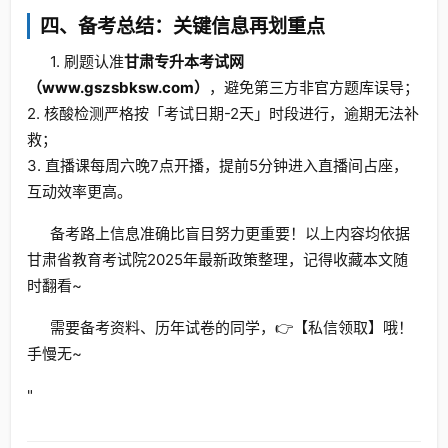
四、备考总结：关键信息再划重点
1. 刷题认准
甘肃专升本考试网
（www.gszsbksw.com）
，避免第三方非官方题库误导；
2. 核酸检测严格按「考试日期-2天」时段进行，逾期无法补
救；
3. 直播课每周六晚7点开播，提前5分钟进入直播间占座，
互动效率更高。
备考路上信息准确比盲目努力更重要！以上内容均依据
甘肃省教育考试院2025年最新政策整理，记得收藏本文随
时翻看~
需要备考资料、历年试卷的同学，👉【私信领取】哦！
手慢无~
"