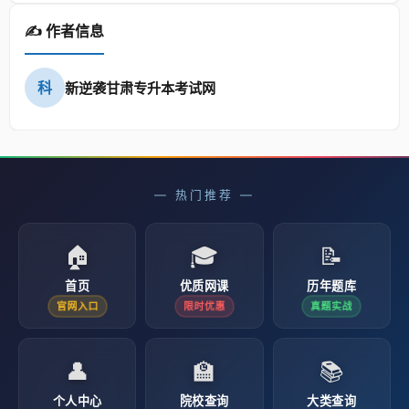
✍️ 作者信息
科
新逆袭甘肃专升本考试网
— 热门推荐 —
🏠
🎓
📝
首页
优质网课
历年题库
官网入口
限时优惠
真题实战
👤
🏫
📚
个人中心
院校查询
大类查询