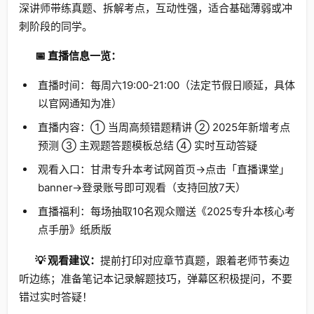
深讲师带练真题、拆解考点，互动性强，适合基础薄弱或冲
刺阶段的同学。
📅 直播信息一览：
直播时间：每周六19:00-21:00（法定节假日顺延，具体
以官网通知为准）
直播内容：① 当周高频错题精讲 ② 2025年新增考点
预测 ③ 主观题答题模板总结 ④ 实时互动答疑
观看入口：甘肃专升本考试网首页→点击「直播课堂」
banner→登录账号即可观看（支持回放7天）
直播福利：每场抽取10名观众赠送《2025专升本核心考
点手册》纸质版
💡 观看建议：
提前打印对应章节真题，跟着老师节奏边
听边练；准备笔记本记录解题技巧，弹幕区积极提问，不要
错过实时答疑！