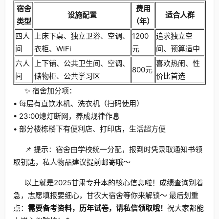
宿舍
费用
设施配置
适合人群
类型
（年）
四人
上床下桌、独立卫浴、空调、
1200
追求独立空
间
衣柜、WiFi
元
间、预算适中
六人
上下铺、公共卫生间、空调、
喜欢热闹、性
800元
间
储物柜、公共学习区
价比首选
✨ 宿舍加分项：
• 每层有直饮水机、洗衣机（扫码使用）
• 23:00熄灯断网，养成规律作息
• 部分楼栋楼下有便利店、打印店，生活超方便
📌 提示：宿舍由学校统一分配，报到时凭录取通知书领
取钥匙，私人物品建议提前邮寄哦～
以上就是2025甘肃专升本的核心信息啦！成绩查询别着
急，志愿填报要细心，甘农大宿舍等你来解锁～ 最后划重
点：
需要备考资料，历年试卷，请私信领取哦！
祝大家都能