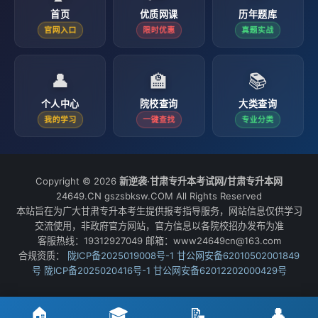
首页
优质网课
历年题库
官网入口
限时优惠
真题实战
👤
🏫
📚
个人中心
院校查询
大类查询
我的学习
一键查找
专业分类
Copyright © 2026
新逆袭·甘肃专升本考试网/甘肃专升本网
24649.CN gszsbksw.COM All Rights Reserved
本站旨在为广大甘肃专升本考生提供报考指导服务，网站信息仅供学习
交流使用，非政府官方网站，官方信息以各院校招办发布为准
客服热线：19312927049 邮箱：www24649cn@163.com
合规资质：
陇ICP备2025019008号-1
甘公网安备62010502001849
号
陇ICP备2025020416号-1
甘公网安备62012202000429号
🏠
🎓
📝
👤