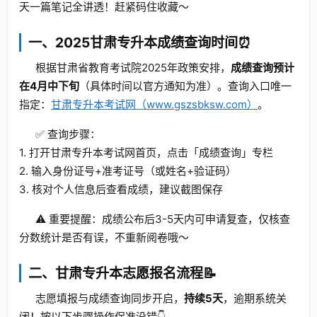
天一篇笔记全讲透！赶紧码住收藏～
一、2025甘肃专升本成绩查询时间⏰
根据甘肃省教育考试院2025年政策安排，
成绩查询预计
在4月中下旬
（具体时间以官方通知为准）。查询入口唯一
指定：
甘肃专升本考试网（www.gszsbksw.com）
。
✅ 查询步骤：
1. 打开甘肃专升本考试网首页，点击「成绩查询」专栏
2. 输入身份证号+准考证号（或姓名+验证码）
3. 核对个人信息后查看成绩，建议截图保存
⚠️ 重要提醒：成绩公布后3-5天内可申请复查，仅核查
分数统计是否有误，不重新阅卷哦～
二、甘肃专升本志愿报名流程📝
志愿填报与成绩查询同步开启，
持续5天
，逾期系统关
闭！按以下步骤操作保准没错👇