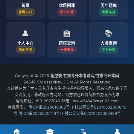
首页
优质网课
历年题库
官网入口
限时优惠
真题实战
👤
🏫
📚
个人中心
院校查询
大类查询
我的学习
一键查找
专业分类
Copyright © 2026
新逆袭·甘肃专升本考试网/甘肃专升本网
24649.CN gszsbksw.COM All Rights Reserved
本站旨在为广大甘肃专升本考生提供报考指导服务，网站信息仅供学习
交流使用，非政府官方网站，官方信息以各院校招办发布为准
客服热线：19312927049 邮箱：www24649cn@163.com
合规资质：
陇ICP备2025019008号-1
甘公网安备62010502001849
号
陇ICP备2025020416号-1
甘公网安备62012202000429号
🏠
🎓
📝
👤