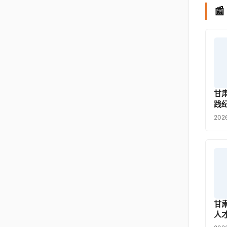

甘
践
202
甘
人