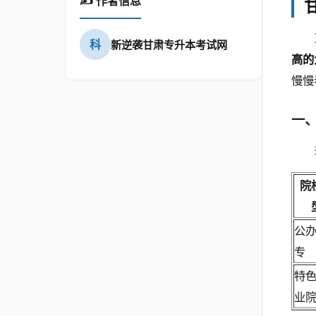
✍️ 作者信息
科
新逆袭甘肃专升本考试网
高的
慢慢
一
院
公
专
特
业