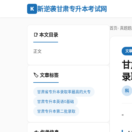
新逆袭甘肃专升本考试网
K
首页
真题题
📑 本文目录
正文
文
甘
录
🏷️ 文章标签
科
甘肃省专升本录取率最高的大专
甘肃专升本英语0基础
甘肃专升本第二批录取
"