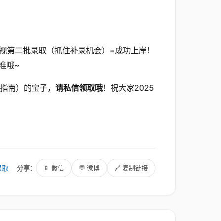
重视第二批录取（抓住补录机会）=成功上岸！
准哦~
报指南）的宝子，
请私信领取哦
！祝大家2025
录取
分享：
📱 微信
💬 微博
🔗 复制链接