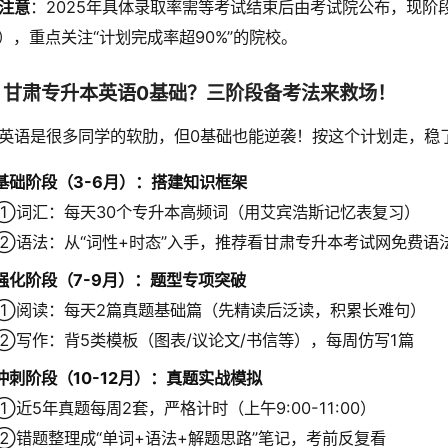
注意
：2025年具体录取率需等考试结束后由考试院公布，现阶
），重点关注“计划完成率超90%”的院校。
、甘肃专升本英语0基础？三阶段备考法来救场！
英语是很多同学的软肋，但0基础也能逆袭！按这个计划走，稳了
基础阶段（3-6月）：搭建知识框架
①词汇：每天30个专升本高频词（用艾宾浩斯记忆表复习）
②语法：从“词性+时态”入手，推荐看甘肃专升本考试网免费语
强化阶段（7-9月）：题型专项突破
①阅读：每天2篇真题基础篇（先精读后泛读，积累长难句）
②写作：背5类模板（图表/议论文/书信等），每周仿写1篇
冲刺阶段（10-12月）：真题实战模拟
①近5年真题每周2套，严格计时（上午9:00-11:00）
②错题整理成“单词+语法+解题思路”笔记，考前反复看