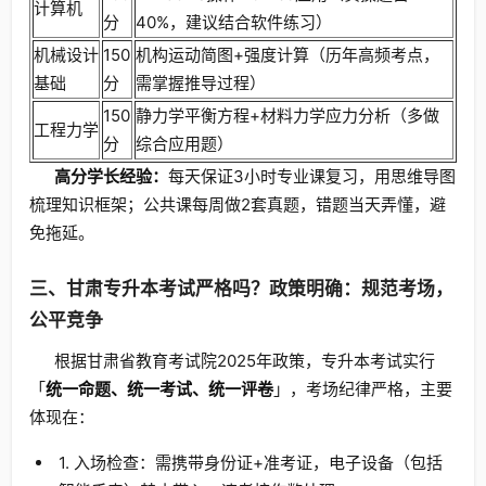
计算机
分
40%，建议结合软件练习）
机械设计
150
机构运动简图+强度计算（历年高频考点，
基础
分
需掌握推导过程）
150
静力学平衡方程+材料力学应力分析（多做
工程力学
分
综合应用题）
高分学长经验：
每天保证3小时专业课复习，用思维导图
梳理知识框架；公共课每周做2套真题，错题当天弄懂，避
免拖延。
三、甘肃专升本考试严格吗？政策明确：规范考场，
公平竞争
根据甘肃省教育考试院2025年政策，专升本考试实行
「
统一命题、统一考试、统一评卷
」，考场纪律严格，主要
体现在：
1. 入场检查：需携带身份证+准考证，电子设备（包括