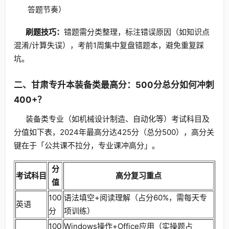
答题节奏）
刷题技巧：
错题需分类整理，标注错误原因（如知识点
混淆/计算失误），考前1周集中复盘错题本，避免重复踩
坑。
二、甘肃专升本装备类最高分：500分总分如何冲刺
400+？
装备类专业（如机械设计制造、自动化等）考试科目及
分值如下表，2024年最高分达425分（总分500），高分关
键在于「公共课不拉分，专业课冲高分」。
分
考试科目
高分复习重点
值
100
语法填空+阅读理解（占分60%，需每天专
英语
分
项训练）
100
Windows操作+Office应用（实操题占