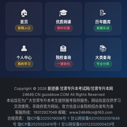
🏠
🎓
📝
首页
优质网课
历年题库
官网入口
限时优惠
真题实战
👤
🏫
📚
个人中心
院校查询
大类查询
我的学习
一键查找
专业分类
Copyright © 2026
新逆袭·甘肃专升本考试网/甘肃专升本网
24649.CN gszsbksw.COM All Rights Reserved
本站旨在为广大甘肃专升本考生提供报考指导服务，网站信息仅供学习
交流使用，非政府官方网站，官方信息以各院校招办发布为准
客服热线：19312927049 邮箱：www24649cn@163.com
合规资质：
陇ICP备2025019008号-1
甘公网安备62010502001849
号
陇ICP备2025020416号-1
甘公网安备62012202000429号