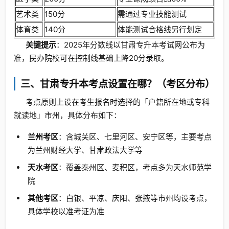
艺术类
150分
需通过专业技能测试
体育类
140分
体能测试合格线另行划定
关键提示
：2025年分数线以甘肃专升本考试网公布为
准，民办院校可在控制线基础上降20分录取。
三、甘肃专升本考点设置在哪？（考区分布）
考点原则上设在考生报名时选择的「户籍所在地或专科
就读地」市州，具体分布如下：
兰州考区
：含城关区、七里河区、安宁区等，主要考点
为兰州财经大学、甘肃政法大学等
天水考区
：覆盖秦州区、麦积区，考点多为天水师范学
院
其他考区
：白银、平凉、庆阳、张掖等市州均设考点，
具体学校以准考证为准