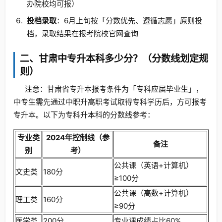
办院校均可报）
投档录取
：6月上旬按「分数优先、遵循志愿」原则投
档，录取结果在报考院校官网查询
二、甘肃中专升本科多少分？（分数线划定规
则）
注意：甘肃省专升本报考条件为「专科应届毕业生」，
中专生需先通过中职升高职考试取得专科学历后，方可报考
专升本。以下为专科升本科的分数线参考：
专业类
2024年控制线（参
备注
别
考）
公共课（英语+计算机）
文史类
180分
≥100分
公共课（高数+计算机）
理工类
160分
≥90分
医学类
200分
专业课成绩占比60%