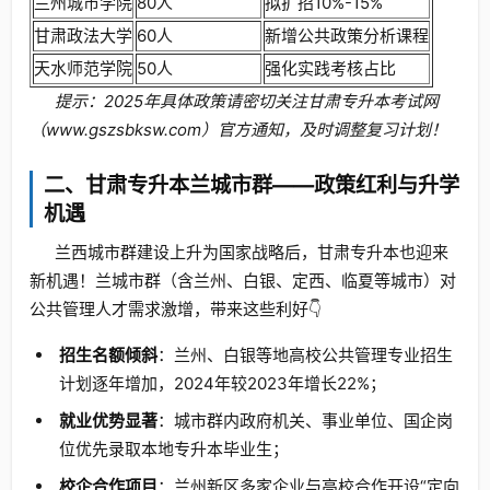
兰州城市学院
80人
拟扩招10%-15%
甘肃政法大学
60人
新增公共政策分析课程
天水师范学院
50人
强化实践考核占比
提示：2025年具体政策请密切关注甘肃专升本考试网
（www.gszsbksw.com）官方通知，及时调整复习计划！
二、甘肃专升本兰城市群——政策红利与升学
机遇
兰西城市群建设上升为国家战略后，甘肃专升本也迎来
新机遇！兰城市群（含兰州、白银、定西、临夏等城市）对
公共管理人才需求激增，带来这些利好👇
招生名额倾斜
：兰州、白银等地高校公共管理专业招生
计划逐年增加，2024年较2023年增长22%；
就业优势显著
：城市群内政府机关、事业单位、国企岗
位优先录取本地专升本毕业生；
校企合作项目
：兰州新区多家企业与高校合作开设“定向