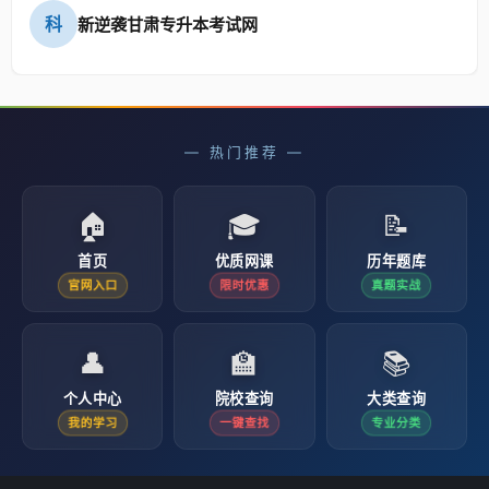
科
新逆袭甘肃专升本考试网
— 热门推荐 —
🏠
🎓
📝
首页
优质网课
历年题库
官网入口
限时优惠
真题实战
👤
🏫
📚
个人中心
院校查询
大类查询
我的学习
一键查找
专业分类