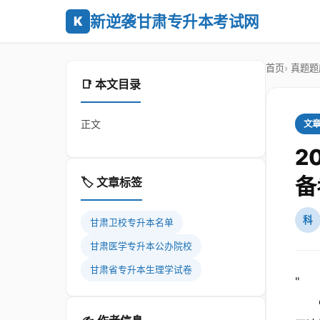
新逆袭甘肃专升本考试网
K
首页
真题题
📑 本文目录
正文
文
2
备
🏷️ 文章标签
科
甘肃卫校专升本名单
甘肃医学专升本公办院校
甘肃省专升本生理学试卷
"