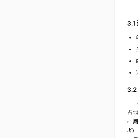
3.
3.
占比
✅
刷
考）