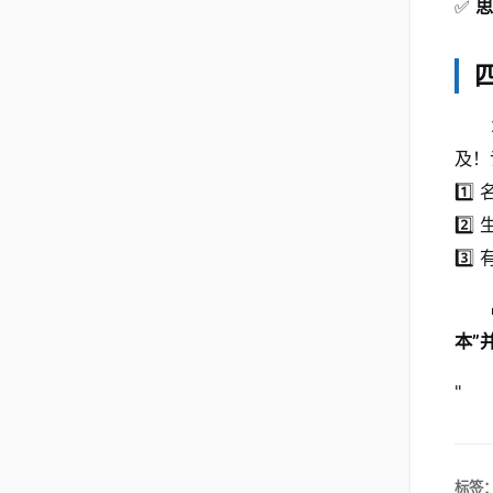
✅
思
及！
1️
2️
3️
本”
"
标签