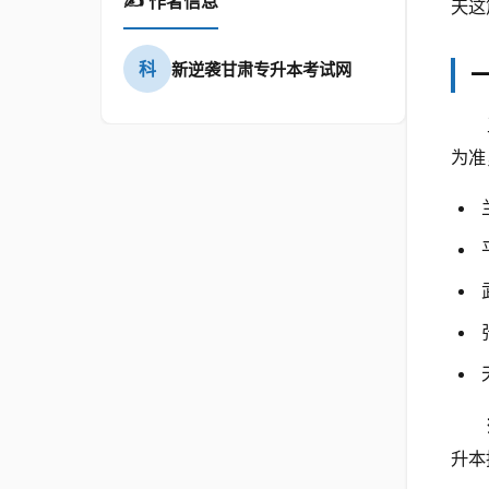
✍️ 作者信息
天这
科
新逆袭甘肃专升本考试网
为准
升本