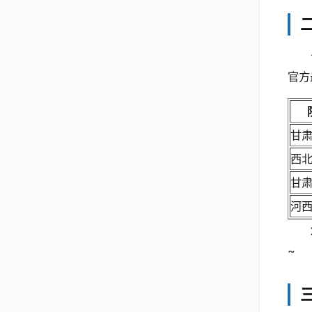
官方
甘
西
甘
河
~