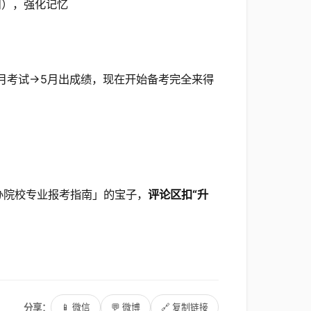
用），强化记忆
4月考试→5月出成绩，现在开始备考完全来得
「公办院校专业报考指南」的宝子，
评论区扣“升
分享：
📱 微信
💬 微博
🔗 复制链接