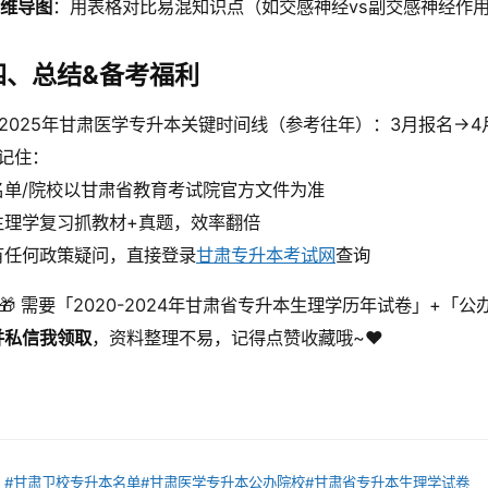
维导图
：用表格对比易混知识点（如交感神经vs副交感神经作
四、总结&备考福利
2025年甘肃医学专升本关键时间线（参考往年）：3月报名→
记住：
⃣ 名单/院校以甘肃省教育考试院官方文件为准
⃣ 生理学复习抓教材+真题，效率翻倍
⃣ 有任何政策疑问，直接登录
甘肃专升本考试网
查询
🎁 需要「2020-2024年甘肃省专升本生理学历年试卷」+
并私信我领取
，资料整理不易，记得点赞收藏哦~❤️
：
#甘肃卫校专升本名单
#甘肃医学专升本公办院校
#甘肃省专升本生理学试卷