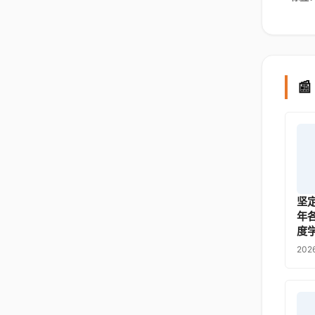

坚
年
度
202