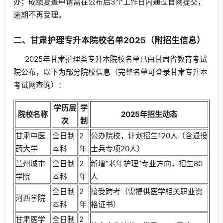
办；成绩复查申请需在公布后3个工作日内通过官网提交，
逾期不再受理。
二、甘肃护理专升本院校名单2025（附招生信息）
2025年甘肃护理类专升本院校名单已由甘肃省教育考试
院公布，以下为部分院校信息（完整名单可登录甘肃专升本
考试网查询）：
学历层
学
院校名称
2025年招生动态
次
制
甘肃中医
全日制
2
公办院校，计划招生120人（含退役
药大学
本科
年
士兵专项20人）
兰州城市
全日制
2
新增“老年护理”专业方向，招生80
学院
本科
年
人
全日制
2
接受跨考（需提供医学相关职业资
河西学院
本科
年
格证书）
甘肃医学
全日制
2