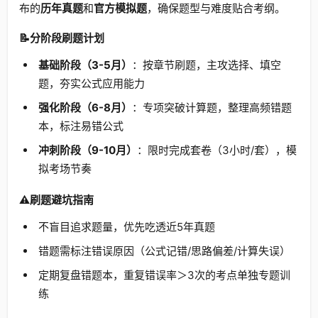
布的
历年真题
和
官方模拟题
，确保题型与难度贴合考纲。
📝分阶段刷题计划
基础阶段（3-5月）
：按章节刷题，主攻选择、填空
题，夯实公式应用能力
强化阶段（6-8月）
：专项突破计算题，整理高频错题
本，标注易错公式
冲刺阶段（9-10月）
：限时完成套卷（3小时/套），模
拟考场节奏
⚠️刷题避坑指南
不盲目追求题量，优先吃透近5年真题
错题需标注错误原因（公式记错/思路偏差/计算失误）
定期复盘错题本，重复错误率＞3次的考点单独专题训
练