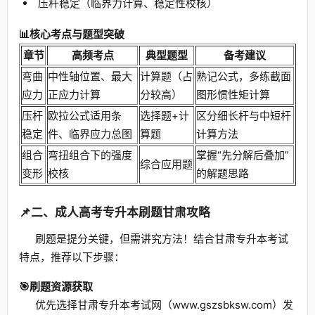
压杆稳定（临界力计算、稳定性校核）
📊核心考点与题型突破
章节
高频考点
典型题型
备考建议
弯曲
中性轴位置、最大
计算题（占
熟记公式，多练截面
应力
正应力计算
分较高）
图形惯性矩计算
压杆
欧拉公式适用条
选择题+计
区分细长杆与中短杆
稳定
件、临界应力总图
算题
计算方法
组合
弯扭组合下的强度
掌握“先分解后叠加”
综合应用题
变形
校核
的解题思路
📌二、成人高考专升本刷题甘肃攻略
刷题是提分关键，但需讲究方法！结合甘肃专升本考试
特点，推荐以下步骤：
🎯刷题资源获取
优先选择甘肃专升本考试网（www.gszsbksw.com）发