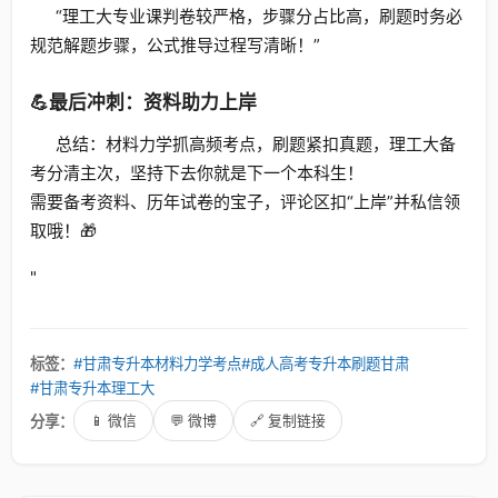
“理工大专业课判卷较严格，步骤分占比高，刷题时务必
规范解题步骤，公式推导过程写清晰！”
💪最后冲刺：资料助力上岸
总结：材料力学抓高频考点，刷题紧扣真题，理工大备
考分清主次，坚持下去你就是下一个本科生！
需要备考资料、历年试卷的宝子，评论区扣“上岸”并私信领
取哦！🎁
"
标签：
#甘肃专升本材料力学考点
#成人高考专升本刷题甘肃
#甘肃专升本理工大
分享：
📱 微信
💬 微博
🔗 复制链接