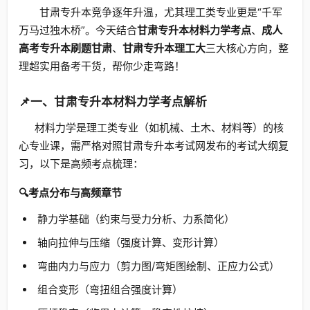
甘肃专升本竞争逐年升温，尤其理工类专业更是“千军
万马过独木桥”。今天结合
甘肃专升本材料力学考点
、
成人
高考专升本刷题甘肃
、
甘肃专升本理工大
三大核心方向，整
理超实用备考干货，帮你少走弯路！
📌一、甘肃专升本材料力学考点解析
材料力学是理工类专业（如机械、土木、材料等）的核
心专业课，需严格对照甘肃专升本考试网发布的考试大纲复
习，以下是高频考点梳理：
🔍考点分布与高频章节
静力学基础（约束与受力分析、力系简化）
轴向拉伸与压缩（强度计算、变形计算）
弯曲内力与应力（剪力图/弯矩图绘制、正应力公式）
组合变形（弯扭组合强度计算）