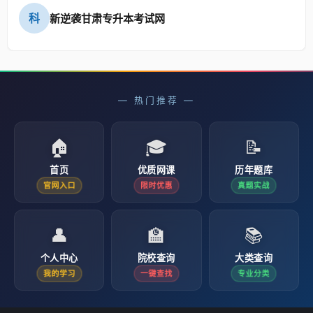
科
新逆袭甘肃专升本考试网
— 热门推荐 —
🏠
🎓
📝
首页
优质网课
历年题库
官网入口
限时优惠
真题实战
👤
🏫
📚
个人中心
院校查询
大类查询
我的学习
一键查找
专业分类