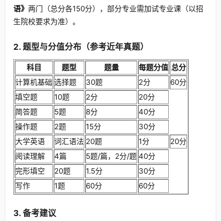
语》
两门（总分各150分），部分专业需加试专业课（以招
生院校要求为准）。
2. 题型与分值分布（参考近年真题）
科目
题型
题量
每题分值
总分
计算机基础
选择题
30题
2分
60分
填空题
10题
2分
20分
简答题
5题
8分
40分
操作题
2题
15分
30分
大学英语
词汇语法
20题
1分
20分
阅读理解
4篇
5题/篇，2分/题
40分
完形填空
20题
1.5分
30分
写作
1题
60分
60分
3. 备考建议