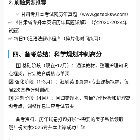
2. 刷题资源推荐
✅ 甘肃专升本考试网历年真题（www.gszsbksw.com）
✅ 《甘肃省专升本英语历年真题详解》（含2020-2024年
试题）
✅ 每日10道语法题小程序（碎片化时间练习）
四、备考总结：科学规划冲刺高分
1️⃣ 基础阶段（现在-12月）：通读教材，整理护理知识
点框架，背完教育类核心单词
2️⃣ 强化阶段（1-3月）：狂刷英语真题+专业课模拟题，每
周2次套卷计时训练
3️⃣ 冲刺阶段（4月）：回归错题本，背诵写作模板和护理高
频考点，调整作息适应考试节奏
备考资料、历年试卷打包好啦～需要的宝子私信领取
哦！祝大家2025专升本上岸成功！🚀