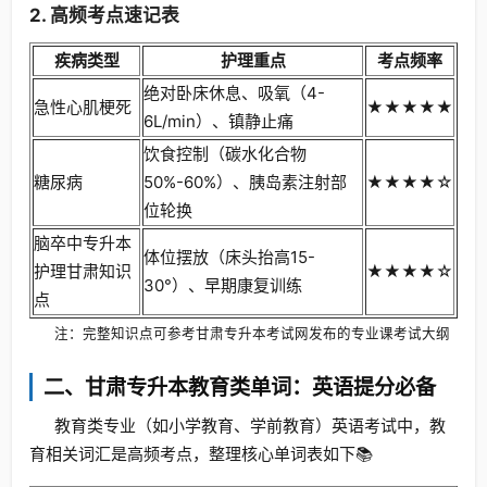
2. 高频考点速记表
疾病类型
护理重点
考点频率
绝对卧床休息、吸氧（4-
急性心肌梗死
★★★★★
6L/min）、镇静止痛
饮食控制（碳水化合物
糖尿病
50%-60%）、胰岛素注射部
★★★★☆
位轮换
脑卒中专升本
体位摆放（床头抬高15-
护理甘肃知识
★★★★☆
30°）、早期康复训练
点
注：完整知识点可参考甘肃专升本考试网发布的专业课考试大纲
二、甘肃专升本教育类单词：英语提分必备
教育类专业（如小学教育、学前教育）英语考试中，教
育相关词汇是高频考点，整理核心单词表如下📚