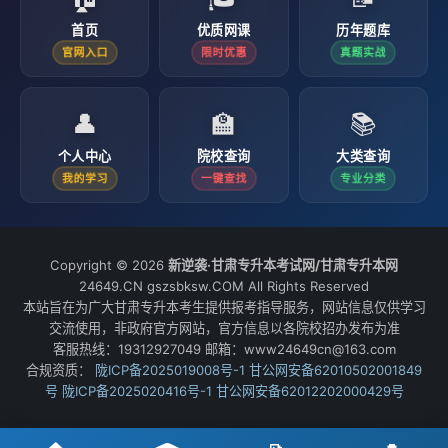
首页
优质网课
历年题库
官网入口
限时优惠
真题实战
👤
🏫
📚
个人中心
院校查询
大类查询
我的学习
一键查找
专业分类
Copyright © 2026
新逆袭·甘肃专升本考试网/甘肃专升本网
24649.CN gszsbksw.COM All Rights Reserved
本站旨在为广大甘肃专升本考生提供报考指导服务，网站信息仅供学习
交流使用，非政府官方网站，官方信息以各院校招办发布为准
客服热线：19312927049 邮箱：www24649cn@163.com
合规资质：
陇ICP备2025019008号-1
甘公网安备62010502001849
号
陇ICP备2025020416号-1
甘公网安备62012202000429号