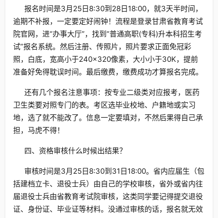
报名时间是3月25日8:30到28日18:00，就3天半时间，
逾期不补报，一定要定好闹钟！流程是登录甘肃省教育考试
院官网，进“办事大厅”，找到“普通高职(专科)升本科招生考
试”报名系统。然后注册、传照片，照片要求正面免冠彩
照，白底，宽高小于240×320像素，大小小于30K，提前
准备好免得耽误时间。最后缴费，缴费成功才算报名完成。
还有几个报名注意事项：按专业二级类对应报考，医药
卫生类要对照专门的表。考区选毕业校地、户籍地或实习
地，选了就不能改了。信息一定要填对，不然后果得自己承
担，马虎不得！
四、资格审核什么时候出结果？
审核时间是3月25日8:30到31日18:00。省内应届生（包
括建档立卡、退役士兵）由自己的学校审核，省外或省内往
届退役士兵由省教育考试院审核，这类同学要记得提交退役
证、身份证、毕业证等材料。没通过审核的话，报名就无效