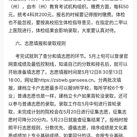
（州），由市（州）教育考试机构组织。缴费方面，每科50
元，统考4科共200元，报名的时候要记得按时缴费。体检
也不能忽视，要按高校招生体检指导意见，在指定的二甲以
上医院进行，体检结果会影响录取，大家要认真对待。
六、志愿填报和录取规则
考完试就到了查分和填志愿的环节。5月上旬可以登录官
网查成绩及最低控制线，知道自己的分数和排名后，就可以
开始准备填志愿了。志愿填报时间是5月12日8:30至13日
18:00，网址是https://zsbwb.ganseea.cn。分两批次填
报，建档立卡户志愿最多可以报9所学校，每所学校6个专
业；普通志愿也是一样，建档立卡户如果首轮没录取，还可
以参与普通志愿的录取。录取工作在5月中旬进行首轮录
取，未完成计划的院校会在5月20日进行征集志愿，征集志
愿时可降分20分内，5月23日就能查征集结果了。投档时按
照平行志愿规则，分数优先、遵循志愿，排序成绩是文化素
质成绩加上专业基础成绩，如果同分的话，会按专业基础、