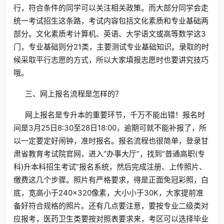
行，符合条件的同学可以关注相关政策。而大部分同学会走
统一考试招生这条路，考试内容包括文化素质和专业基础两
部分。文化素质考计算机、英语、大学语文或高等数学这3
门，专业基础则分21类，主要测试专业基础知识。录取的时
候采取平行志愿的方式，所以大家填报志愿时也要讲究技巧
哦。
三、网上报名流程是怎样的？
网上报名是专升本的重要环节，千万不能出错！报名时
间是3月25日8:30至28日18:00，逾期可就不能补报了，所
以一定要定好闹钟，准时报名。报名流程也很简单，登录甘
肃省教育考试院官网，进入“办事大厅”，找到“普通高职(专
科)升本科招生考试”报名系统，然后完成注册、上传照片、
缴费这几个步骤。照片有严格要求，得是正面免冠彩照，白
底，宽高小于240×320像素，大小小于30K，大家提前准
备好符合规格的照片。还有几点要注意，要按专业二级类对
应报考，医药卫生类要按对照表要求来，考区可以选择毕业