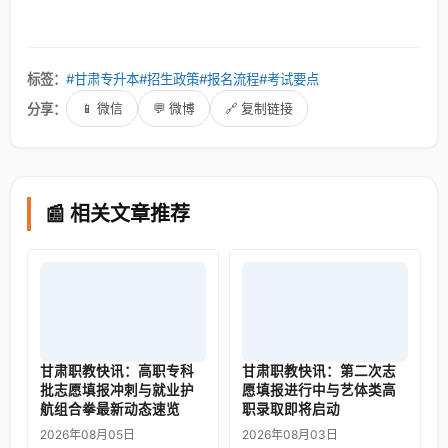
"
标签：
#甘肃专升本
#招生政策
#报名流程
#考试要点
分享：
📱 微信
💬 微博
🔗 复制链接
📰 相关文章推荐
甘肃职教快讯：高职专科
甘肃职教快讯：第二次志
批志愿填报冲刺与就业护
愿填报进行中与艺体类高
航组合拳最新动态速览
职录取即将启动
2026年08月05日
2026年08月03日