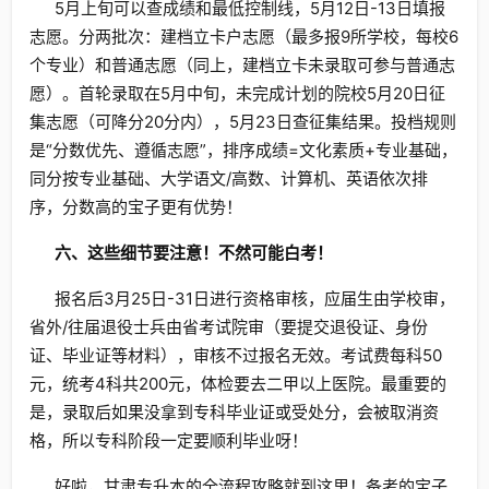
5月上旬可以查成绩和最低控制线，5月12日-13日填报
志愿。分两批次：建档立卡户志愿（最多报9所学校，每校6
个专业）和普通志愿（同上，建档立卡未录取可参与普通志
愿）。首轮录取在5月中旬，未完成计划的院校5月20日征
集志愿（可降分20分内），5月23日查征集结果。投档规则
是“分数优先、遵循志愿”，排序成绩=文化素质+专业基础，
同分按专业基础、大学语文/高数、计算机、英语依次排
序，分数高的宝子更有优势！
六、这些细节要注意！不然可能白考！
报名后3月25日-31日进行资格审核，应届生由学校审，
省外/往届退役士兵由省考试院审（要提交退役证、身份
证、毕业证等材料），审核不过报名无效。考试费每科50
元，统考4科共200元，体检要去二甲以上医院。最重要的
是，录取后如果没拿到专科毕业证或受处分，会被取消资
格，所以专科阶段一定要顺利毕业呀！
好啦，甘肃专升本的全流程攻略就到这里！备考的宝子