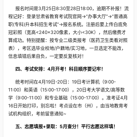
报名时间是3月25日8:30至28日18:00，逾期不补报！流
程记好：登录甘肃省教育考试院官网→“办事大厅”→“普通高
职(专科)升本科招生考试”→报名系统。注册后要上传白底免
冠彩照（宽高<240×320像素，大小<30K），然后缴费才
算成功。特别提醒：按专业二级类报考（医药卫生类看对照
表），考区选毕业校地/户籍地/实习地，一旦选定不能改，
信息填错后果自负，一定要反复核对！
四、考试安排：4月开考！科目顺序要记牢！
统考时间在4月19日-20日：19日考计算机（9:00-
11:00）和英语（15:00-17:00），20日考大学语文/高等数
学（9:00-11:00）和专业基础（15:00-17:00）。准考证4月
16日开始打印，别忘啦！考点设在市（州），由当地教育考
试机构组织，考前留意通知~
五、志愿填报+录取：5月查分！平行志愿这样填！