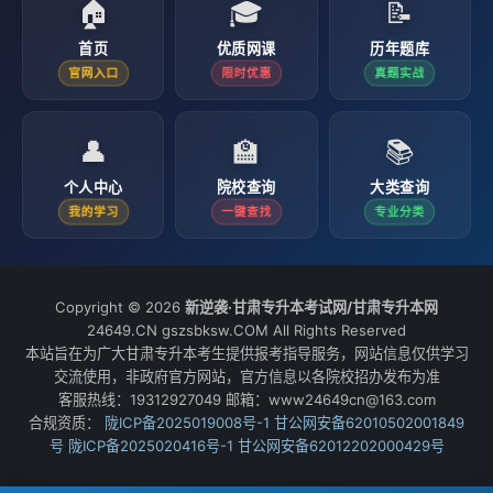
🏠
🎓
📝
首页
优质网课
历年题库
官网入口
限时优惠
真题实战
👤
🏫
📚
个人中心
院校查询
大类查询
我的学习
一键查找
专业分类
Copyright © 2026
新逆袭·甘肃专升本考试网/甘肃专升本网
24649.CN gszsbksw.COM All Rights Reserved
本站旨在为广大甘肃专升本考生提供报考指导服务，网站信息仅供学习
交流使用，非政府官方网站，官方信息以各院校招办发布为准
客服热线：19312927049 邮箱：www24649cn@163.com
合规资质：
陇ICP备2025019008号-1
甘公网安备62010502001849
号
陇ICP备2025020416号-1
甘公网安备62012202000429号