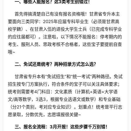
一、哪些人能报名？这3类考生别错过！
首先得搞清楚自己有没有报名资格哦！甘肃省专升本主
要面向三类同学：2025年应届专科毕业生（必须是甘肃高
校学籍）、在甘肃入伍的退役大学生士兵（已完成专科学业
的应往届都可）。注意啦，以下情况不能报名：停考期内的
考生、服刑人员、思政考核不合格者，这些宝子要提前自查
哦~
二、免试还是统考？两种招录方式怎么选？
甘肃省专升本有“免试招生”和“统一考试”两种路径。免试
招生按专门方案执行，符合条件的宝子可以关注具体要求；
统考则需要考4门科目：文化素质（计算机+英语+大学语
文/高等数学，3选3，根据专业选语文或数学）和专业基础
（分21个类别，考对应专业知识）。划重点！统考是平行志
愿录取，分数优先，志愿填报很关键~
三、报名全流程：3月开报！这些步骤千万别错！