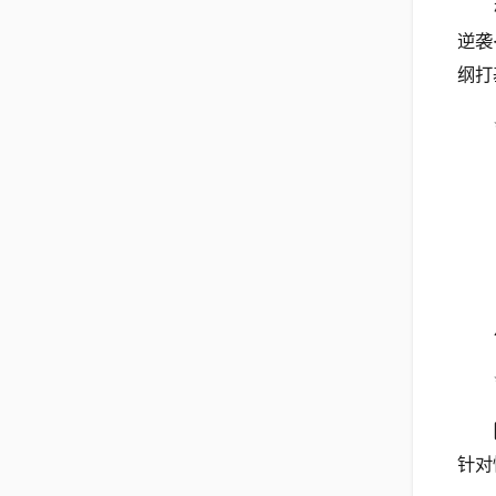
逆袭
纲打
针对