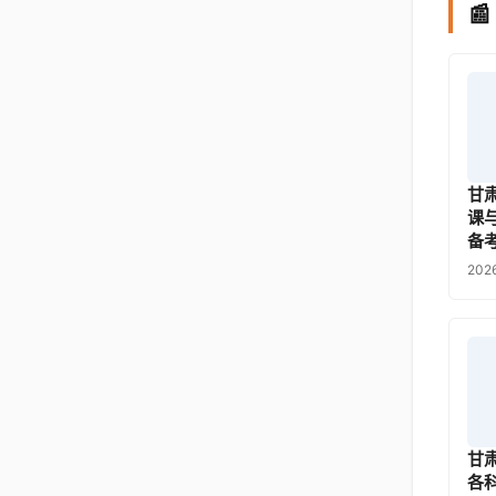

甘
课
备
202
甘
各