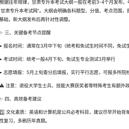
根据往年规律，甘肃专升本考试大纲一般在考前3-4个月发布，
·甘肃专升本考试网”。大纲会明确各科题型、分值、考点范围
基础，新大纲发布后再针对性调整。
✨ 三、关键备考节点提醒
• 报名时间：通常在3月中下旬（统考和免试生时间不同，免试
• 考试时间：统考一般4月下旬，免试生专业测试3月举行
• 志愿填报：5月上旬查分后填报，实行平行志愿，可报多所院
⚠️ 注意：退役大学生士兵、技能大赛获奖者等特殊考生有额外
✨ 四、高效备考建议
1️⃣ 文化素质：英语和计算机是公共必考科目，建议尽早开始背
性复习，多刷历年真题。