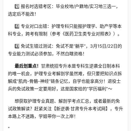
1️⃣ 报名时选错考区：毕业校地/户籍地/实习地三选一，
选定后不能改！
2️⃣ 专业对口出错：护理专科只能报护理学、助产学等本
科专业，跨考有限制（参考《医药卫生类专业对照表》）。
3️⃣ 免试生错过测试：免试不是“躺平”，3月15日/22日的
专业能力测试必须参加，不然白瞎资格！
最后划重点！
甘肃统招专升本是专科生逆袭全日制本科
的唯一机会，护理专业考解剖学虽然难，但只要把知识点拆
解成“肌肉-骨骼-神经”链条记忆，自学也能拿高分！退役士
兵的免试政策一定要用好，这是国家给的“学历福利”～
想获取护理专业真题、解剖学考点汇总，或者最新的免
试政策解读？赶紧关注【新逆袭·甘肃专升本考试网】，专升
本路上不迷路，学姐带你一次上岸！
"