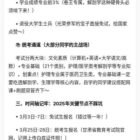
• 学业成绩专业前3%（卷王专属，解剖学这种硬骨头必
须啃下来！）
• 退役大学生士兵（光荣参军的宝子直接免试，给国家
点赞～）
📚
统考通道（大部分同学的主战场）
考试分两大块：文化素质（计算机+英语+大学语文/高
数）+专业基础（21个类别，护理/医学类考解剖学等专业知
识）。划重点！护理专业属于医药卫生类，专业基础课一定
要吃透解剖学、生理学等核心内容，自学的同学建议搭配网
课+刷题双管齐下～
三、时间轴记牢：2025年关键节点不踩坑
• 3月3日-7日：免试生报名（错过等一年！）
• 3月25日-28日：统考生报名（甘肃省教育考试院官
网，记得上传白底证件照！）