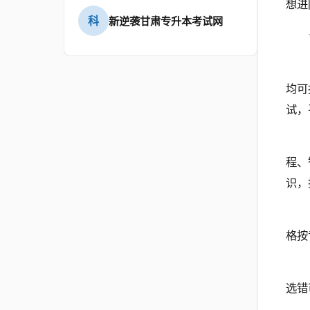
想进
科
新逆袭甘肃专升本考试网
均可
试，
程、
识，
格按
选错