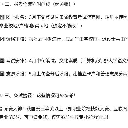
✨ 二、报考全流程时间线（超关键！）
1️⃣ 网上报名：3月下旬登录甘肃省教育考试院官网，注册→传
毕业校地/户籍地/实习地（选定不能改！）
2️⃣ 资格审核：报名后同步进行，应届生由学校审，退役士兵
3️⃣ 考试安排：4月中旬笔试，文化素质（计算机/英语/大学语
4️⃣ 志愿填报：5月上旬查分后填报，建档立卡户和普通志愿分
✨ 三、免试捷径：这些情况可免统考！
🎖️ 竞赛大神：获国赛三等奖以上（如职业院校技能大赛、互联
专业前3%，可申请免试，仅需参加学校专业能力测试！