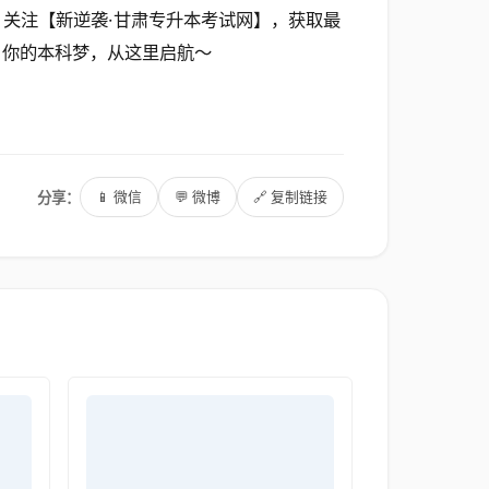
？关注【新逆袭·甘肃专升本考试网】，获取最
 你的本科梦，从这里启航～
分享：
📱 微信
💬 微博
🔗 复制链接