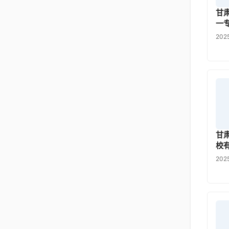
甘
一
202
甘
校
202