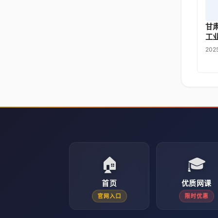
甘
工
202
🏠
🎓
首页
优质网课
官网入口
限时优惠