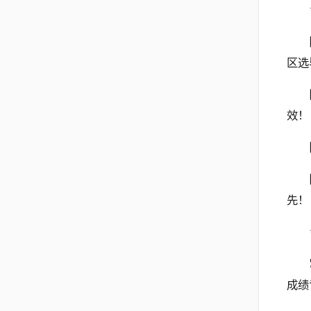
区选
效！
先！
成绩