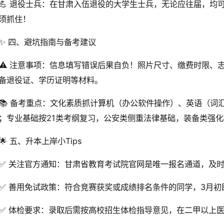
💪 退役士兵：在甘肃入伍退役的大学生士兵，无论应往届，均
须抓住！
✨ 四、避坑指南与备考建议
⚠️ 注意事项：信息填写错误后果自负！照片尺寸、缴费时限、
备退役证、学历证明等材料。
📚 备考重点：文化素质抓计算机（办公软件操作）、英语（词
；专业基础按21类考纲复习，公安类侧重法律基础，装备类强
🌟 五、升本上岸小Tips
✅ 关注官方通知：甘肃省教育考试院官网是唯一报名通道，及
✅ 善用免试政策：符合竞赛获奖或成绩排名条件的同学，3月
✅ 体检要求：录取后需按高校招生体检指导意见，在二甲以上