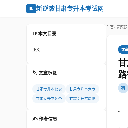
新逆袭甘肃专升本考试网
K
首页
真题题
📑 本文目录
正文
文
甘
路
🏷️ 文章标签
科
甘肃专升本公安
甘肃专升本大专
甘肃专升本装备
甘肃专升本康复
"
✍️ 作者信息