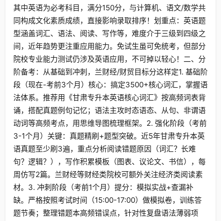
其中英语为必考科目，满分150分，与计算机、语文/数学共
同构成文化素质成绩，直接影响录取排序！划重点：英语题
型涵盖词汇、语法、阅读、写作等，难度介于三级到四级之
间，近年趋势更注重应用能力。免试生虽可免统考，但部分
院校专业能力测试仍涉及英语应用，不可掉以轻心！二、分
阶备考：从基础到冲刺，兰财经/财贸目标分这样定1. 基础阶
段（现在-考前3个月）核心：搞定3500+核心词汇，掌握语
法体系。推荐用《甘肃专升本英语核心词汇》按高频词表背
诵，搭配真题例句记忆；语法主攻时态语态、从句、非谓语
动词等高频考点，用思维导图梳理框架。2. 强化阶段（考前
3-1个月）关键：真题精刷+题型突破。近5年甘肃专升本英
语真题至少刷3遍，重点分析阅读错题原因（词汇？长难
句？逻辑？），写作积累模板（图表、议论文、书信），每
周仿写2篇。兰财经等财经类院校可额外关注经济类阅读素
材。3. 冲刺阶段（考前1个月）提分：模拟实战+查漏补
缺。严格按照考试时间（15:00-17:00）做模拟卷，训练答
题节奏；整理错题本高频错误点，针对性复盘语法薄弱项