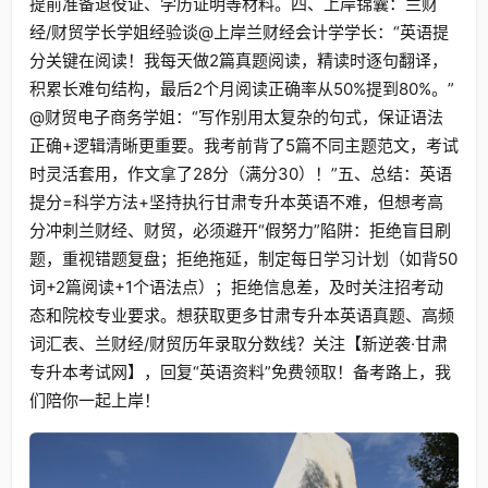
提前准备退役证、学历证明等材料。四、上岸锦囊：兰财
经/财贸学长学姐经验谈@上岸兰财经会计学学长：“英语提
分关键在阅读！我每天做2篇真题阅读，精读时逐句翻译，
积累长难句结构，最后2个月阅读正确率从50%提到80%。”
@财贸电子商务学姐：“写作别用太复杂的句式，保证语法
正确+逻辑清晰更重要。我考前背了5篇不同主题范文，考试
时灵活套用，作文拿了28分（满分30）！”五、总结：英语
提分=科学方法+坚持执行甘肃专升本英语不难，但想考高
分冲刺兰财经、财贸，必须避开“假努力”陷阱：拒绝盲目刷
题，重视错题复盘；拒绝拖延，制定每日学习计划（如背50
词+2篇阅读+1个语法点）；拒绝信息差，及时关注招考动
态和院校专业要求。想获取更多甘肃专升本英语真题、高频
词汇表、兰财经/财贸历年录取分数线？关注【新逆袭·甘肃
专升本考试网】，回复“英语资料”免费领取！备考路上，我
们陪你一起上岸！