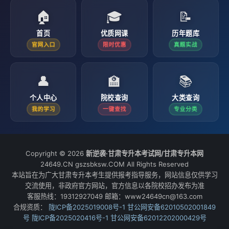
🏠
🎓
📝
首页
优质网课
历年题库
官网入口
限时优惠
真题实战
👤
🏫
📚
个人中心
院校查询
大类查询
我的学习
一键查找
专业分类
Copyright © 2026
新逆袭·甘肃专升本考试网/甘肃专升本网
24649.CN gszsbksw.COM All Rights Reserved
本站旨在为广大甘肃专升本考生提供报考指导服务，网站信息仅供学习
交流使用，非政府官方网站，官方信息以各院校招办发布为准
客服热线：19312927049 邮箱：www24649cn@163.com
合规资质：
陇ICP备2025019008号-1
甘公网安备62010502001849
号
陇ICP备2025020416号-1
甘公网安备62012202000429号