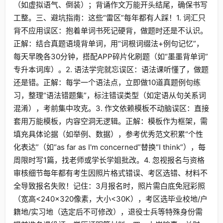
（如虚拟语气、倒装）；背诵作文万能开头结尾，确保书写
工整。三、避坑指南：这些“雷区”每年都有人踩！1. 词汇只
背不应用误区：抱着单词书死记硬背，做题时还是不认识。
正解：结合真题语境背单词，用“词根词缀法+例句记忆”，
每天早晚各30分钟，搭配APP碎片化刷题（如“墨墨背单词”
专升本词库）。2. 语法学完就忘误区：语法课听懂了，做题
还是错。正解：每学一个语法点，立即做10道真题例句练
习，整理“语法错题集”，标注错误类型（如定语从句关系词
混淆），考前集中攻克。3. 作文依赖模板不动脑误区：直接
套用万能模板，内容空洞无逻辑。正解：模板作为框架，需
填充具体论据（如举例、数据），参考优秀范文积累“个性
化表达”（如“as far as I'm concerned”替换“I think”），每
周限时写1篇，找老师或学长学姐批改。4. 忽视报名与资格
审核细节每年都有考生因照片格式错误、考区选错、材料不
全导致报名失败！记住：3月报名时，照片需白底免冠彩照
（宽高<240×320像素，大小<30K），考区选毕业校地/户
籍地/实习地（选定后不可修改），退役士兵等特殊身份需