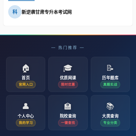
科
新逆袭甘肃专升本考试网
— 热门推荐 —
🏠
🎓
📝
首页
优质网课
历年题库
官网入口
限时优惠
真题实战
👤
🏫
📚
个人中心
院校查询
大类查询
我的学习
一键查找
专业分类