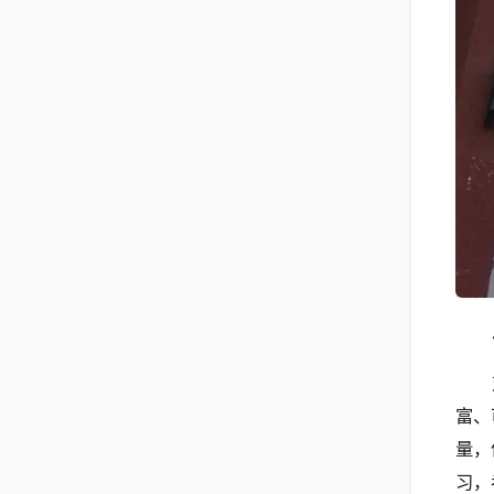
富、
量，
习，