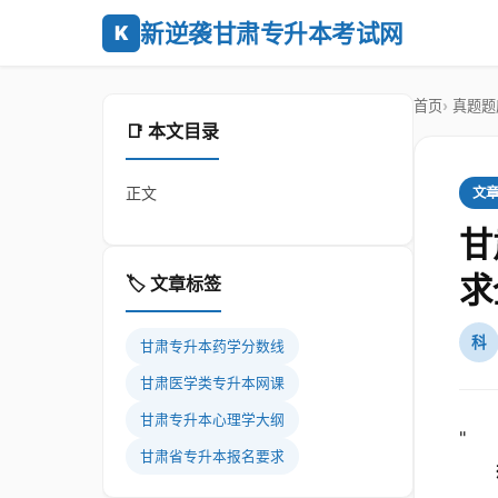
新逆袭甘肃专升本考试网
K
首页
真题题
📑 本文目录
正文
文
甘
求
🏷️ 文章标签
科
甘肃专升本药学分数线
甘肃医学类专升本网课
甘肃专升本心理学大纲
"
甘肃省专升本报名要求