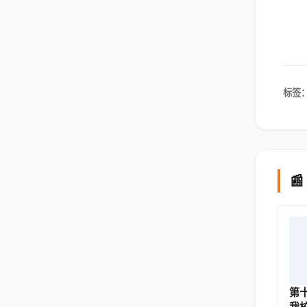
标签

第
我