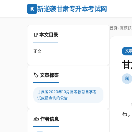
新逆袭甘肃专升本考试网
K
首页
真题题
📑 本文目录
正文
文
甘
🏷️ 文章标签
科
甘肃省2023年10月高等教育自学考
试成绩查询的公告
布
✍️ 作者信息