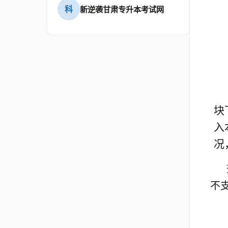
科
新逆袭甘肃专升本考试网
块
入
况
不