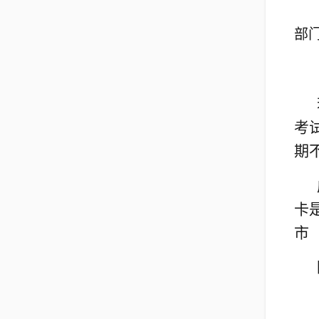
部
考
期
卡
市