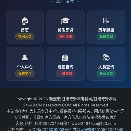
— 热门推荐 —
🏠
🎓
📝
首页
优质网课
历年题库
官网入口
限时优惠
真题实战
👤
🏫
📚
个人中心
院校查询
大类查询
我的学习
一键查找
专业分类
Copyright © 2026
新逆袭·甘肃专升本考试网/甘肃专升本网
24649.CN gszsbksw.COM All Rights Reserved
本站旨在为广大甘肃专升本考生提供报考指导服务，网站信息仅供学习
交流使用，非政府官方网站，官方信息以各院校招办发布为准
客服热线：19312927049 邮箱：www24649cn@163.com
合规资质：
陇ICP备2025019008号-1
甘公网安备62010502001849