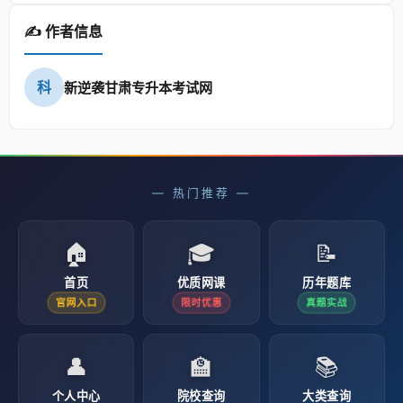
✍️ 作者信息
科
新逆袭甘肃专升本考试网
— 热门推荐 —
🏠
🎓
📝
首页
优质网课
历年题库
官网入口
限时优惠
真题实战
👤
🏫
📚
个人中心
院校查询
大类查询