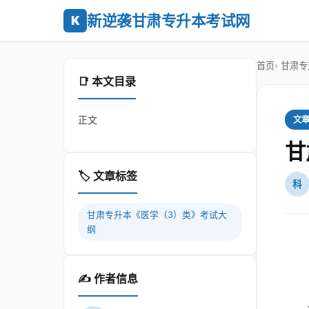
新逆袭甘肃专升本考试网
K
首页
甘肃专
📑 本文目录
正文
文
甘
🏷️ 文章标签
科
甘肃专升本《医学（3）类》考试大
纲
✍️ 作者信息