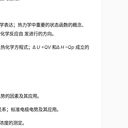
数学表达；热力学中重要的状态函数的概念、
化学反应自 发进行的方向。
U
=QV
H
Qp
及热化学方程式；
Δ
和
Δ
=
成立的
电势的因素及其应用。
的关系；标准电极电势及其应用。
子浓度的测定。