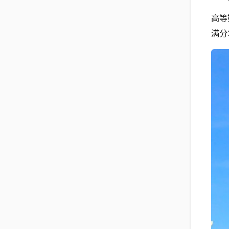
高等
满分