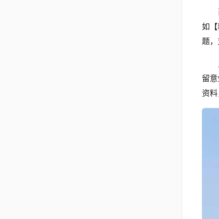
如【
题，
留意
资料