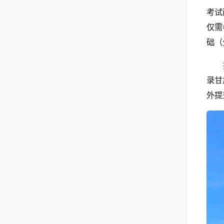
考试
仅需
础（
录甘
外提