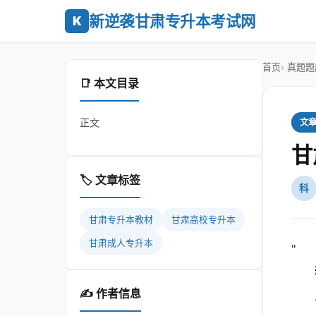
新逆袭甘肃专升本考试网
K
首页
真题题
📑 本文目录
正文
文
甘
🏷️ 文章标签
科
甘肃专升本教材
甘肃高校专升本
甘肃成人专升本
"
✍️ 作者信息