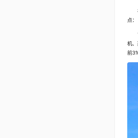
点：
机、
前3