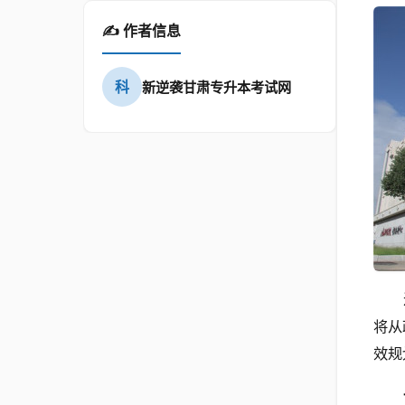
✍️ 作者信息
科
新逆袭甘肃专升本考试网
将从
效规