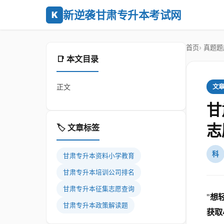
新逆袭甘肃专升本考试网
K
首页
真题题
📑 本文目录
正文
文
甘
志
🏷️ 文章标签
科
甘肃专升本资料小学教育
甘肃专升本培训公司排名
甘肃专升本征集志愿查询
"
想
甘肃专升本政策解读题
获取