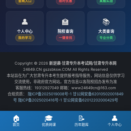
官网入口
限时优惠
真题实战
👤
🏫
📚
个人中心
院校查询
大类查询
我的学习
一键查找
专业分类
Copyright © 2026
新逆袭·甘肃专升本考试网/甘肃专升本网
24649.CN gszsbksw.COM All Rights Reserved
本站旨在为广大甘肃专升本考生提供报考指导服务，网站信息仅供学习
交流使用，非政府官方网站，官方信息以各院校招办发布为准
客服热线：19312927049 邮箱：www24649cn@163.com
合规资质：
陇ICP备2025019008号-1
甘公网安备62010502001849
号
陇ICP备2025020416号-1
甘公网安备62012202000429号
🏠
🎓
📝
👤
首页
优质网课
历年题库
个人中心