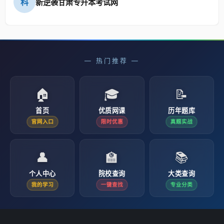
科
新逆袭甘肃专升本考试网
— 热门推荐 —
🏠
🎓
📝
首页
优质网课
历年题库
官网入口
限时优惠
真题实战
👤
🏫
📚
个人中心
院校查询
大类查询
我的学习
一键查找
专业分类