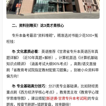
二、资料别瞎买！这3类才是核心
专升本备考最忌“资料堆砌”，精准选对书能少花500+冤
枉钱：
📚
文化素质必看
：英语推荐《甘肃省专升本英语历年真
题详解》（近10年真题+解析），计算机首选《计算机基础
知识点精讲》（涵盖考试大纲90%考点），高数/语文直接
刷「省教育考试院指定教材配套习题集」，别被小众资料带
偏方向！
📚
专业基础高分技巧
：分21类专业基础课，比如财经类
重点刷《西方经济学核心考点》，教育类主攻《教育学心理
学思维导图》，建议搭配
[新逆袭·甘肃专升本考试网]
的专业
题库，按章节刷题+错题复盘，效率翻倍！