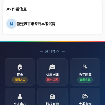
✍️ 作者信息
科
新逆袭甘肃专升本考试网
— 热门推荐 —
🏠
🎓
📝
首页
优质网课
历年题库
官网入口
限时优惠
真题实战
👤
🏫
📚
个人中心
院校查询
大类查询