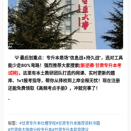
💡 最后划重点：专升本是场“信息战+持久战”，选对工具
能少走80%弯路！强烈推荐大家搜索
[新逆袭·甘肃专升本考
试网]
，这里有本土教研团队打造的网课、实时更新的题
库、1v1报考指导，帮你从择校到上岸全程无忧！现在注册
还能免费领取《高频考点手册》，冲就完事了！
"
标签：
#甘肃专升本吐槽学校
#甘肃专升本推荐资料书籍
#甘肃电大陇南分校专升本
#甘肃专升本复盘建议