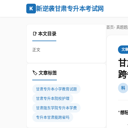
新逆袭甘肃专升本考试网
K
首页
真题题
📑 本文目录
正文
文
甘
跨
🏷️ 文章标签
科
甘肃专升本小学教育试题
甘肃专升本院校护理
甘肃陇东学院专升本学费
"
想
专升本甘肃能跨省吗