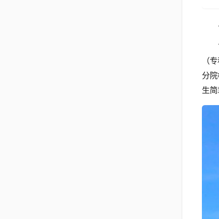
（专
分院
生简