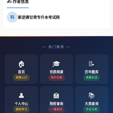
✍️ 作者信息
科
新逆袭甘肃专升本考试网
— 热门推荐 —
🏠
🎓
📝
首页
优质网课
历年题库
官网入口
限时优惠
真题实战
👤
🏫
📚
个人中心
院校查询
大类查询
我的学习
一键查找
专业分类